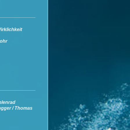
irklichkeit
Rohr
ahlenrad
ngger / Thomas