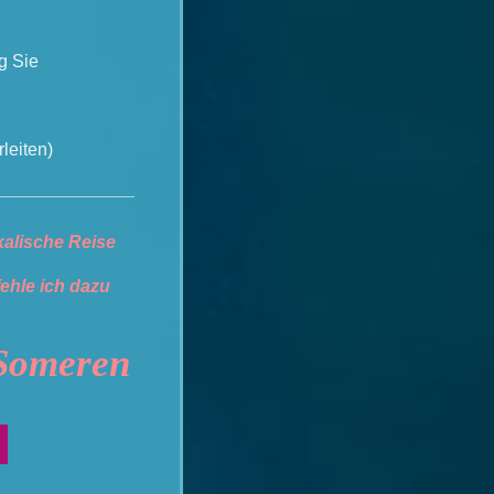
ng Sie
leiten)
kalische Reise
ehle ich dazu
Someren