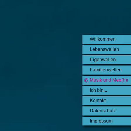
Willkommen
Lebenswellen
Eigenwellen
Familienwellen
Musik und Mee(h)r
Ich bin...
Kontakt
Datenschutz
Impressum