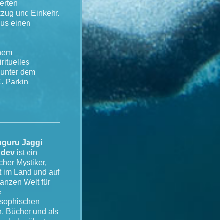
erten
zug und Einkehr.
aus einen
inem
rituelles
n unter dem
. Parkin
guru Jaggi
udev
ist ein
cher Mystiker,
t im Land und auf
ganzen Welt für
e
osophischen
n, Bücher und als