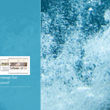
mepage Gut
unstorf