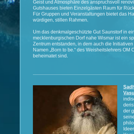
Geist und Atmosphäre des anspruchsvoll renovi
Gutshauses bieten Einzelgästen Raum für Rück
Für Gruppen und Veranstaltungen bietet das H
würdigen, stillen Rahmen.
Um das denkmalgeschützte Gut Saunstorf in e
mecklenburgischen Dorf nahe Wismar ist ein spi
Zentrum entstanden, in dem auch die Initiative
Namen „Born to be.“ des Weisheitslehrers OM C
beheimatet sind.
Sadh
Vas
indis
deris
der 
sein
phil
Idee