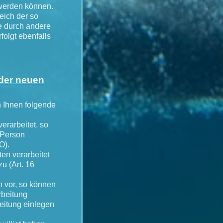
werden können.
leich der so
e durch andere
olgt ebenfalls
 der neuen
 Ihnen folgende
arbeitet, so
 Person
O).
n verarbeitet
u (Art. 16
vor, so können
rbeitung
eitung einlegen