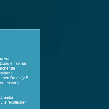
g
be von
tzung einzelner
weichende
stehend
genen Daten (z.B.
werden von uns
stimmten
Die rechtlichen