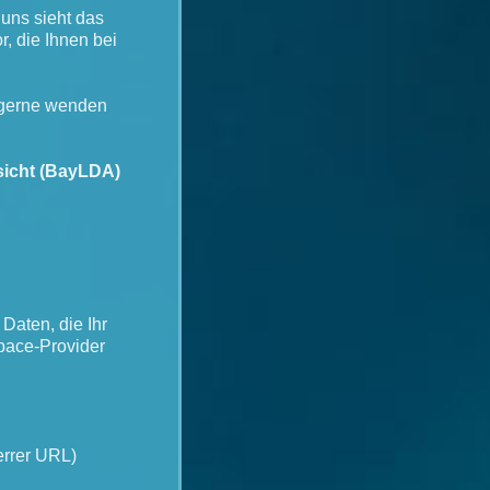
uns sieht das
, die Ihnen bei
 gerne wenden
sicht (BayLDA)
Daten, die Ihr
pace-Provider
errer URL)