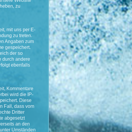
 unsere Website
rheben, zu
it, mit uns per E-
ndung zu treten.
ten Angaben zum
e gespeichert.
leich der so
e durch andere
olgt ebenfalls
keit, Kommentare
rbei wird die IP-
peichert. Diese
en Fall, dass vom
chte Dritter
te abgesetzt
erseits an den
r unter Umständen