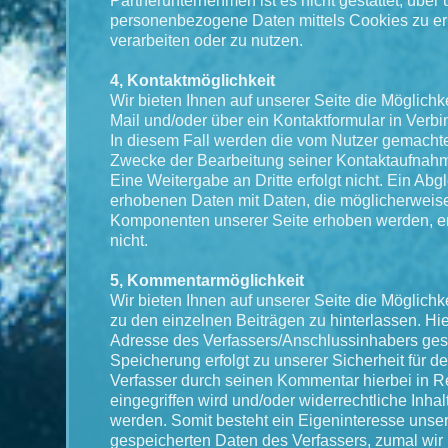
Partnerunternehmen ist es nicht gestattet, über
personenbezogene Daten mittels Cookies zu e
verarbeiten oder zu nutzen.
4, Kontaktmöglichkeit
Wir bieten Ihnen auf unserer Seite die Möglichke
Mail und/oder über ein Kontaktformular in Verbi
In diesem Fall werden die vom Nutzer gemach
Zwecke der Bearbeitung seiner Kontaktaufnahm
Eine Weitergabe an Dritte erfolgt nicht. Ein Abg
erhobenen Daten mit Daten, die möglicherweis
Komponenten unserer Seite erhoben werden, erf
nicht.
5, Kommentarmöglichkeit
Wir bieten Ihnen auf unserer Seite die Möglich
zu den einzelnen Beiträgen zu hinterlassen. Hie
Adresse des Verfassers/Anschlussinhabers ges
Speicherung erfolgt zu unserer Sicherheit für d
Verfasser durch seinen Kommentar hierbei in Re
eingegriffen wird und/oder widerrechtliche Inhal
werden. Somit besteht ein Eigeninteresse unser
gespeicherten Daten des Verfassers, zumal wi