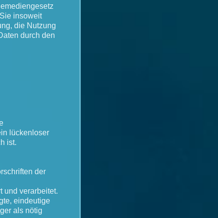
lemediengesetz
Sie insoweit
ung, die Nutzung
Daten durch den
te
in lückenloser
 ist.
rschriften der
und verarbeitet.
gte, eindeutige
er als nötig