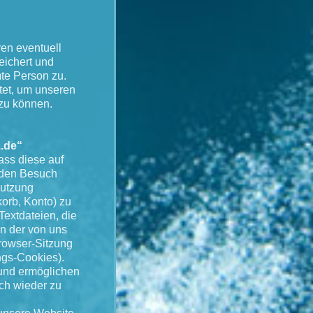
en eventuell
ichert und
te Person zu.
tet, um unseren
 zu können.
.de“
dass diese auf
 den Besuch
Nutzung
orb, Konto) zu
Textdateien, die
n der von uns
rowser-Sitzung
ungs-Cookies).
und ermöglichen
ch wieder zu