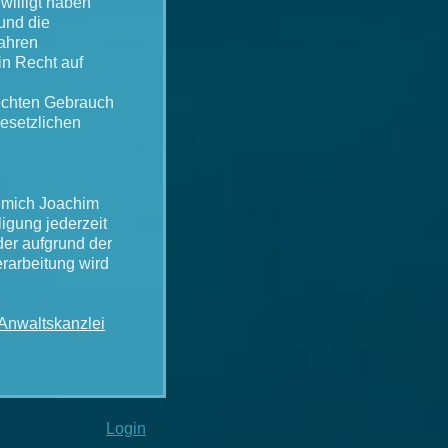
illigt haben
 und die
fahren
in Recht auf
chten Gebrauch
esetzlichen
h mich Joachim
igung jederzeit
der aufgrund der
erarbeitung wird
Anwaltskanzlei
Login