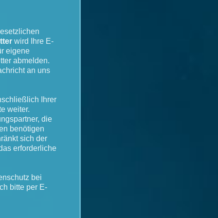
esetzlichen
ter
wird Ihre E-
ür eigene
tter abmelden.
achricht an uns
schließlich Ihrer
e weiter.
ngspartner, die
ten benötigen
ränkt sich der
das erforderliche
enschutz bei
h bitte per E-